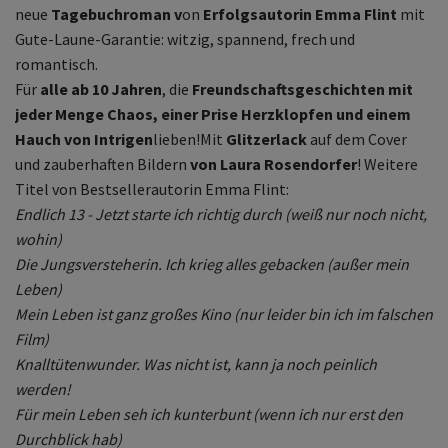
neue
Tagebuchroman v
on
Erfolgsautorin Emma Flint
mit
Gute-Laune-Garantie: witzig, spannend, frech und
romantisch.
Für
alle ab 10 Jahren
, die
Freundschaftsgeschichten mit
jeder Menge Chaos, einer Prise Herzklopfen und einem
Hauch von Intrigen
lieben!Mit
Glitzerlack
auf dem Cover
und zauberhaften Bildern
von Laura Rosendorfer
! Weitere
Titel von Bestsellerautorin Emma Flint:
Endlich 13 - Jetzt starte ich richtig durch (weiß nur noch nicht,
wohin)
Die Jungsversteherin. Ich krieg alles gebacken (außer mein
Leben)
Mein Leben ist ganz großes Kino (nur leider bin ich im falschen
Film)
Knalltütenwunder. Was nicht ist, kann ja noch peinlich
werden!
Für mein Leben seh ich kunterbunt (wenn ich nur erst den
Durchblick hab)