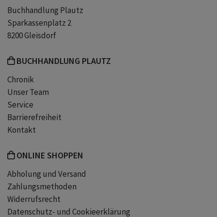
England
erste Liebe
Teenager
Buchhandlung Plautz
Sparkassenplatz 2
Millionen
Peinlichkeiten
8200 Gleisdorf
BUCHHANDLUNG PLAUTZ
Schwarm
witzig
Chronik
Unser Team
The Inheritance Games
Rätsel
Service
Barrierefreiheit
Ferienlektüre
Familiengeheimnis
Kontakt
Adel
Hollywood
ONLINE SHOPPEN
Abholung und Versand
Zahlungsmethoden
Widerrufsrecht
Datenschutz- und Cookieerklärung