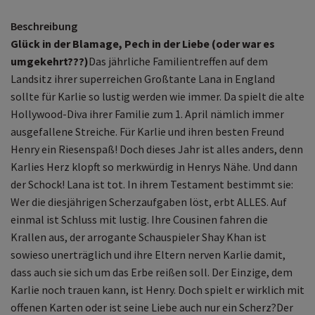
Beschreibung
Glück in der Blamage, Pech in der Liebe (oder war es
umgekehrt???)
Das jährliche Familientreffen auf dem
Landsitz ihrer superreichen Großtante Lana in England
sollte für Karlie so lustig werden wie immer. Da spielt die alte
Hollywood-Diva ihrer Familie zum 1. April nämlich immer
ausgefallene Streiche. Für Karlie und ihren besten Freund
Henry ein Riesenspaß! Doch dieses Jahr ist alles anders, denn
Karlies Herz klopft so merkwürdig in Henrys Nähe. Und dann
der Schock! Lana ist tot. In ihrem Testament bestimmt sie:
Wer die diesjährigen Scherzaufgaben löst, erbt ALLES. Auf
einmal ist Schluss mit lustig. Ihre Cousinen fahren die
Krallen aus, der arrogante Schauspieler Shay Khan ist
sowieso unerträglich und ihre Eltern nerven Karlie damit,
dass auch sie sich um das Erbe reißen soll. Der Einzige, dem
Karlie noch trauen kann, ist Henry. Doch spielt er wirklich mit
offenen Karten oder ist seine Liebe auch nur ein Scherz?Der