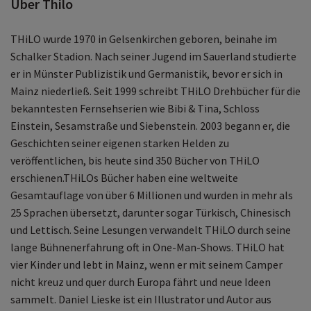
Über Thilo
THiLO wurde 1970 in Gelsenkirchen geboren, beinahe im
Schalker Stadion. Nach seiner Jugend im Sauerland studierte
er in Münster Publizistik und Germanistik, bevor er sich in
Mainz niederließ. Seit 1999 schreibt THiLO Drehbücher für die
bekanntesten Fernsehserien wie Bibi & Tina, Schloss
Einstein, Sesamstraße und Siebenstein. 2003 begann er, die
Geschichten seiner eigenen starken Helden zu
veröffentlichen, bis heute sind 350 Bücher von THiLO
erschienen.THiLOs Bücher haben eine weltweite
Gesamtauflage von über 6 Millionen und wurden in mehr als
25 Sprachen übersetzt, darunter sogar Türkisch, Chinesisch
und Lettisch. Seine Lesungen verwandelt THiLO durch seine
lange Bühnenerfahrung oft in One-Man-Shows. THiLO hat
vier Kinder und lebt in Mainz, wenn er mit seinem Camper
nicht kreuz und quer durch Europa fährt und neue Ideen
sammelt. Daniel Lieske ist ein Illustrator und Autor aus