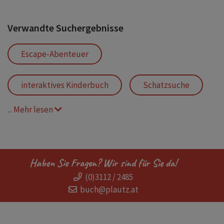
Verwandte Suchergebnisse
Escape-Abenteuer
interaktives Kinderbuch
Schatzsuche
... Mehr lesen
Afrika
Europapark
Lesemotivation Grundschule
Detektiv
Haben Sie Fragen? Wir sind für Sie da!
(0)3112 / 2485
illustriertes Kinderbuch
Escape
buch@plautz.at
Spannung für junge Leser
Fantasy