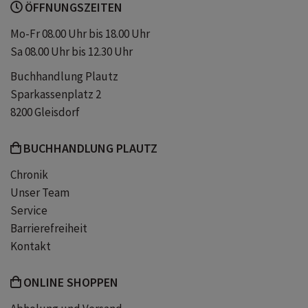
ÖFFNUNGSZEITEN
Mitmachbuch Kinder
Rätsel
Mo-Fr 08.00 Uhr bis 18.00 Uhr
Sa 08.00 Uhr bis 12.30 Uhr
Spannung
Karussell
Buchhandlung Plautz
Sparkassenplatz 2
Abenteuergeschichte
Geheimnis
8200 Gleisdorf
BUCHHANDLUNG PLAUTZ
Gefahr
Abenteuerreise
Chronik
Unser Team
Service
Barrierefreiheit
Kontakt
ONLINE SHOPPEN