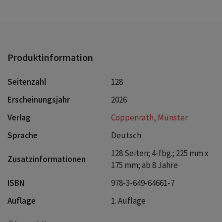
seine Lösung! So macht das Weiterlesen Spaß - perfekt
für Kinder ab 8 Jahren.
Produktinformation
Seitenzahl
128
Erscheinungsjahr
2026
Verlag
Coppenrath, Münster
Sprache
Deutsch
128 Seiten; 4-fbg.; 225 mm x
Zusatzinformationen
175 mm; ab 8 Jahre
ISBN
978-3-649-64661-7
Auflage
1. Auflage