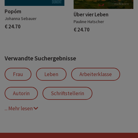
Popóm
Über vier Leben
Johanna Sebauer
Pauline Hatscher
€ 24.70
€ 24.70
Verwandte Suchergebnisse
Frau
Leben
Arbeiterklasse
Autorin
Schriftstellerin
... Mehr lesen
Kopenhagen
Dänemark
Entdeckung
berühmt
Freiheit