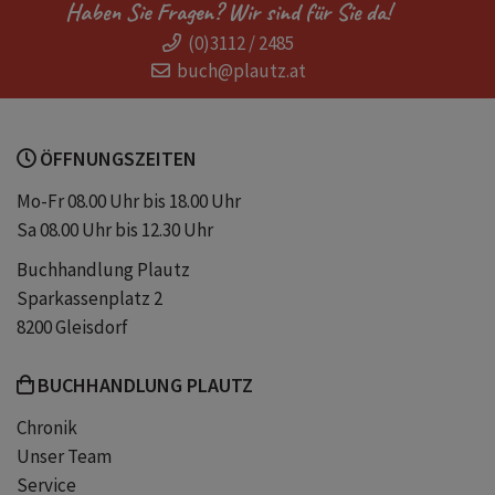
Haben Sie Fragen? Wir sind für Sie da!
(0)3112 / 2485
selbstbestimmt
Karl Ove Knausgard
buch@plautz.at
Rachel Cusk
ehrlich
ÖFFNUNGSZEITEN
Patti Smith
Lebensmut
Mo-Fr 08.00 Uhr bis 18.00 Uhr
Sa 08.00 Uhr bis 12.30 Uhr
Männer
Medikamente
Drogen
Buchhandlung Plautz
Sparkassenplatz 2
Sucht
Abhängigkeit
Kinder
8200 Gleisdorf
BUCHHANDLUNG PLAUTZ
Familie
Ehe
Schreiben
Chronik
Unser Team
weiblich
Konventionen
Service