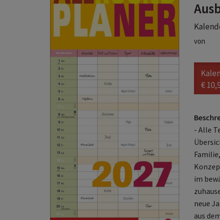
Ausb
Kalende
von
Kale
€ 10,
Beschr
- Alle 
Übersic
Familie
Konzept
im bewä
zuhause
neue Ja
aus dem