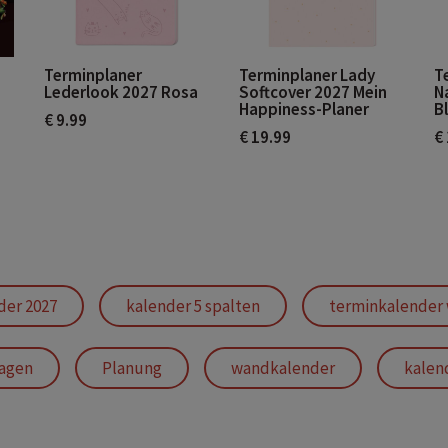
Terminplaner
Terminplaner Lady
T
Lederlook 2027 Rosa
Softcover 2027 Mein
N
Happiness-Planer
B
€ 9.99
€ 19.99
€
er 2027
kalender 5 spalten
terminkalender
ragen
Planung
wandkalender
kalen
roß
Wandkalender
wandkalender planer 202