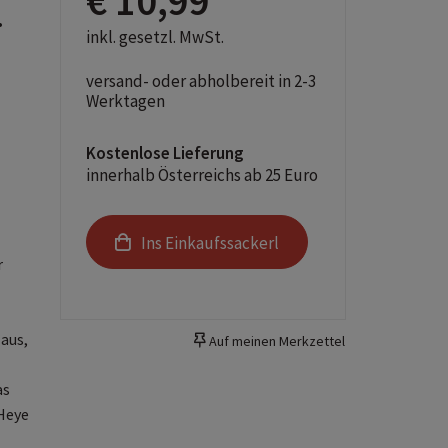
€ 10,99
.
inkl. gesetzl. MwSt.
versand- oder abholbereit in 2-3
Werktagen
Kostenlose Lieferung
innerhalb Österreichs ab 25 Euro
Ins Einkaufssackerl
r
Haus,
Auf meinen Merkzettel
as
Heye