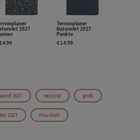
erminplaner
Terminplaner
atureArt 2027
NatureArt 2027
lumen
Punkte
 14.99
€ 14.99
 wand 2027
neutral
groß
der 2027
Haushalt
7
Schulferien
WG