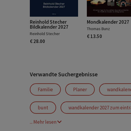
Reinhold Stecher
Mondkalender 2027
Bildkalender 2027
Thomas Bunz
Reinhold Stecher
€ 13.50
€ 28.00
Verwandte Suchergebnisse
Familie
Planer
wandkalend
bunt
wandkalender 2027 zum eint
... Mehr lesen
Familienplaner
wandplaner 2027 g