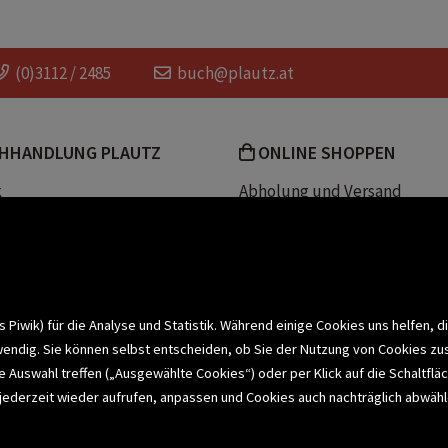
n
planer 5 spalten
wandplaner kalender
(0)3112 / 2485
buch@plautz.at
HHANDLUNG PLAUTZ
ONLINE SHOPPEN
k
Abholung und Versand
Team
Zahlungsmethoden
e
Widerrufsrecht
efreiheit
Datenschutz- und Cookieerk
t
iwik) für die Analyse und Statistik. Während einige Cookies uns helfen, d
wendig. Sie können selbst entscheiden, ob Sie der Nutzung von Cookies zu
bonnieren >
elle Auswahl treffen („Ausgewählte Cookies“) oder per Klick auf die Schalt
jederzeit wieder aufrufen, anpassen und Cookies auch nachträglich abwähle
CHSERVICE
BUCHEMPFEHLUNGEN
BI