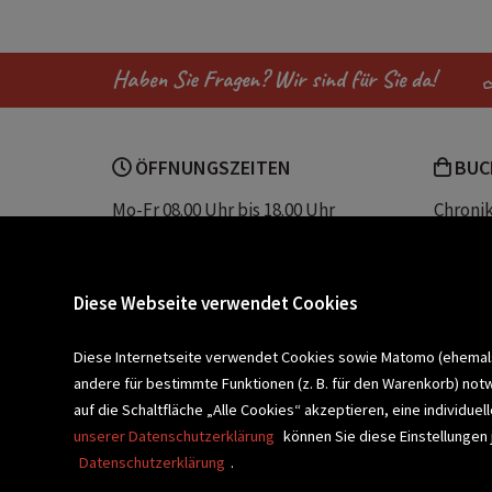
wandplaner
kalender 2027 5 spalte
Haben Sie Fragen? Wir sind für Sie da!
kalender
ÖFFNUNGSZEITEN
BUC
Mo-Fr 08.00 Uhr bis 18.00 Uhr
Chroni
Sa 08.00 Uhr bis 12.30 Uhr
Unser 
Servic
Buchhandlung Plautz
Barrier
Diese Webseite verwendet Cookies
Sparkassenplatz 2
Kontak
8200 Gleisdorf
Diese Internetseite verwendet Cookies sowie Matomo (ehemals P
andere für bestimmte Funktionen (z. B. für den Warenkorb) not
Newsletter a
BLEIBEN WIR IN KONTAKT!
auf die Schaltfläche „Alle Cookies“ akzeptieren, eine individu
unserer Datenschutzerklärung
können Sie diese Einstellungen 
Datenschutzerklärung
.
VERANSTALTUNGEN
SCHULBU