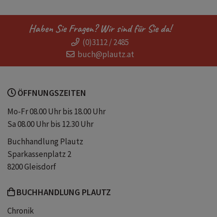
Wandern
Hütten
Hiking
Haben Sie Fragen? Wir sind für Sie da!
(0)3112 / 2485
Planer
trekking
Natur
buch@plautz.at
Berglandschaft
Europa
ÖFFNUNGSZEITEN
Landschaft
Mo-Fr 08.00 Uhr bis 18.00 Uhr
Sa 08.00 Uhr bis 12.30 Uhr
Buchhandlung Plautz
Sparkassenplatz 2
8200 Gleisdorf
BUCHHANDLUNG PLAUTZ
Chronik