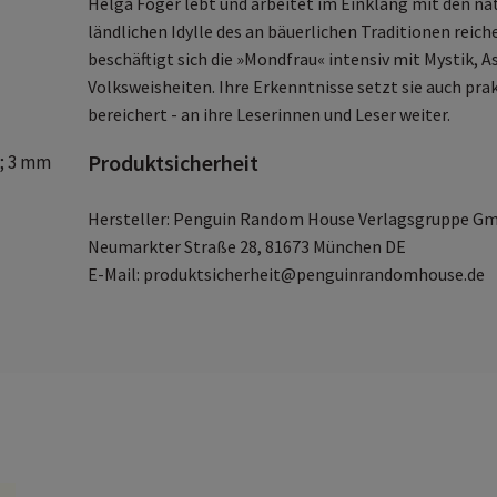
Helga Föger lebt und arbeitet im Einklang mit den na
ländlichen Idylle des an bäuerlichen Traditionen reic
beschäftigt sich die »Mondfrau« intensiv mit Mystik, A
Volksweisheiten. Ihre Erkenntnisse setzt sie auch pra
bereichert - an ihre Leserinnen und Leser weiter.
Produktsicherheit
c; 3 mm
Hersteller: Penguin Random House Verlagsgruppe G
Neumarkter Straße 28, 81673 München DE
E-Mail: produktsicherheit@penguinrandomhouse.de