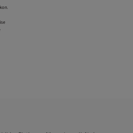
kon.
ise
e