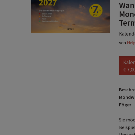
Wand
Mond
Term
Kalende
von
Hel
Kale
€ 7,0
Beschr
Mondwis
Föger
Sie möc
Beispie
Umtopfe