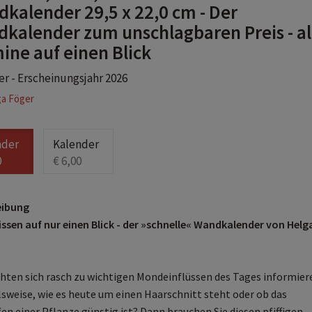
kalender 29,5 x 22,0 cm - Der
kalender zum unschlagbaren Preis - al
ine auf einen Blick
r - Erscheinungsjahr 2026
ga Föger
nder
Kalender
0
€ 6,00
eibung
sen auf nur einen Blick - der »schnelle« Wandkalender von Helg
hten sich rasch zu wichtigen Mondeinflüssen des Tages informier
lsweise, wie es heute um einen Haarschnitt steht oder ob das
n einer Pflanze günstig ist? Dann brauchen Sie diesen pfiffigen