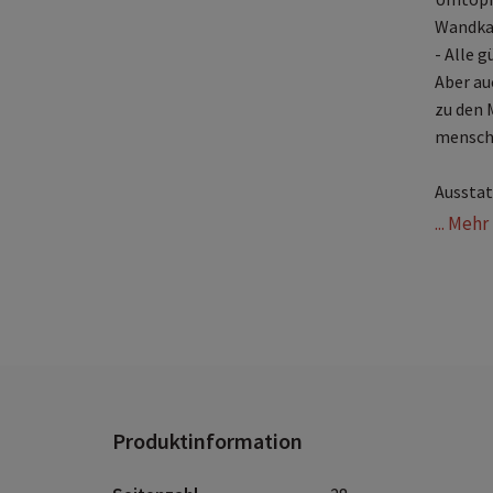
Wandkal
- Alle 
Aber au
zu den 
menschl
Ausstat
... Meh
Produktinformation