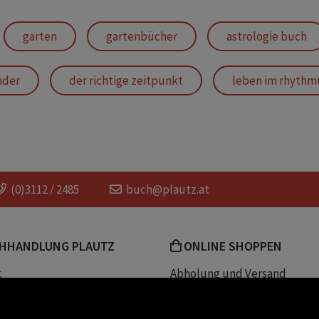
garten
gartenbücher
astrologie buch
nder
der richtige zeitpunkt
leben im rhythm
ndastrologie
mondkalendarium
neumond
 mond
mondphasen
mondkalender
(0)3112 / 2485
buch@plautz.at
HHANDLUNG PLAUTZ
ONLINE SHOPPEN
k
Abholung und Versand
Team
Zahlungsmethoden
e
Widerrufsrecht