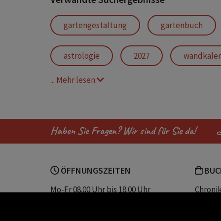
gartengestaltung
gartenbuch
astrologie
2027
wandkale
... Mehr lesen
leben im rhythmus des mondes
mo
zunehmender mond
abnehmender
Haben Sie Fragen? Wir sind für Sie da!
ÖFFNUNGSZEITEN
BUC
Mo-Fr 08.00 Uhr bis 18.00 Uhr
Chroni
Sa 08.00 Uhr bis 12.30 Uhr
Unser 
Servic
Buchhandlung Plautz