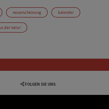
neuerscheinung
kalender
us der natur
vollmond
mondwissen
transite
FOLGEN SIE UNS