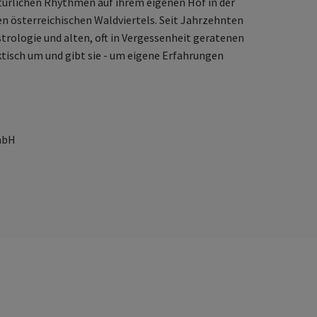
türlichen Rhythmen auf ihrem eigenen Hof in der
hen österreichischen Waldviertels. Seit Jahrzehnten
strologie und alten, oft in Vergessenheit geratenen
ktisch um und gibt sie - um eigene Erfahrungen
mbH