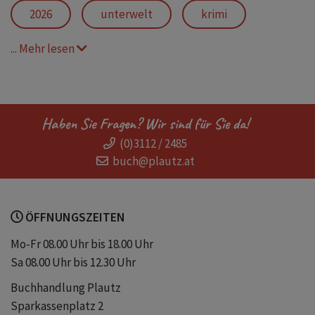
2026
unterwelt
krimi
... Mehr lesen
polizeiroman
ebooks
ein mord im november
neuerscheinung
Haben Sie Fragen? Wir sind für Sie da!
(0)3112 / 2485
the broken afternoon
england
buch@plautz.at
oxford
ryan wilkins
ÖFFNUNGSZEITEN
ein fall für di wilkins
kriminalromane
Mo-Fr 08.00 Uhr bis 18.00 Uhr
Sa 08.00 Uhr bis 12.30 Uhr
krimis
britisch
serien
Buchhandlung Plautz
Sparkassenplatz 2