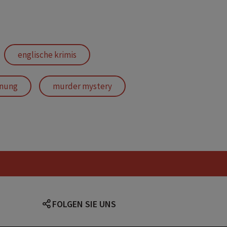
englische krimis
inung
murder mystery
ich
krimi neuerscheinungen
miautoren
krimi bestseller
krimi
detektivgeschichte
FOLGEN SIE UNS