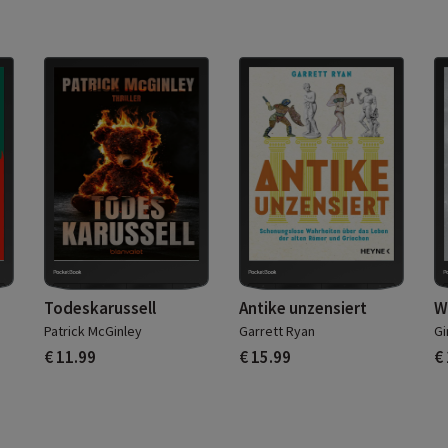
Todeskarussell
Antike unzensiert
W
Patrick McGinley
Garrett Ryan
Gi
€ 11.99
€ 15.99
€