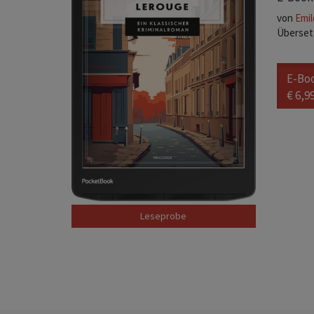
von
Emil
Übersetz
E-Bo
€ 6,9