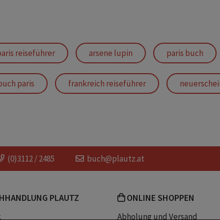
aris reiseführer
arsene lupin
paris buch
buch paris
frankreich reiseführer
neuersche
mystery
kriminalromane
buch frankre
hercule poirot
scotland yard
britische kri
(0)3112 / 2485
buch@plautz.at
krimi paris
miss marple
krimis
HHANDLUNG PLAUTZ
ONLINE SHOPPEN
k
Abholung und Versand