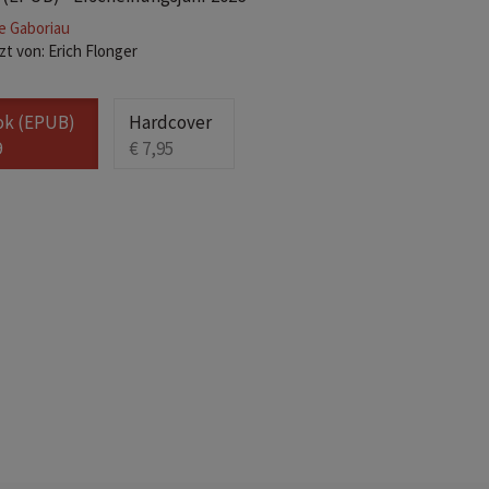
e Gaboriau
t von: Erich Flonger
ok (EPUB)
Hardcover
9
€ 7,95