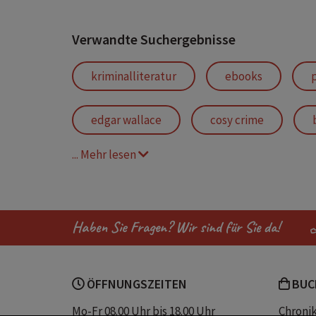
Verwandte Suchergebnisse
kriminalliteratur
ebooks
p
edgar wallace
cosy crime
... Mehr lesen
2026
klassische kriminalromane
frankreich buch
cozy crime
Haben Sie Fragen? Wir sind für Sie da!
krimi frankreich
cozy book list
ÖFFNUNGSZEITEN
BUC
sherlock holmes
agatha christie
Mo-Fr 08.00 Uhr bis 18.00 Uhr
Chroni