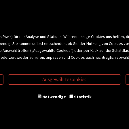
Team
Zahlungsmethoden
e
Widerrufsrecht
efreiheit
Datenschutz- und Cookieerk
t
iwik) für die Analyse und Statistik. Während einige Cookies uns helfen, d
wendig. Sie können selbst entscheiden, ob Sie der Nutzung von Cookies zu
bonnieren >
elle Auswahl treffen („Ausgewählte Cookies“) oder per Klick auf die Schalt
jederzeit wieder aufrufen, anpassen und Cookies auch nachträglich abwähle
CHSERVICE
BUCHEMPFEHLUNGEN
BI
Ausgewählte Cookies
S
VERTRAG WIDERRUFEN
Notwendige
Statistik