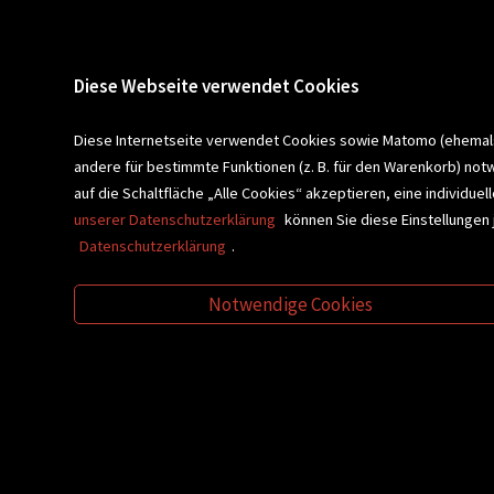
Sa 08.00 Uhr bis 12.30 Uhr
Unser 
Servic
Buchhandlung Plautz
Barrier
Diese Webseite verwendet Cookies
Sparkassenplatz 2
Kontak
8200 Gleisdorf
Diese Internetseite verwendet Cookies sowie Matomo (ehemals P
andere für bestimmte Funktionen (z. B. für den Warenkorb) not
Newsletter a
BLEIBEN WIR IN KONTAKT!
auf die Schaltfläche „Alle Cookies“ akzeptieren, eine individu
unserer Datenschutzerklärung
können Sie diese Einstellungen 
Datenschutzerklärung
.
VERANSTALTUNGEN
SCHULBU
Notwendige Cookies
VIDEO-TIPPS
GESCHENKETIPP
© Buchhandlung Plautz GmbH