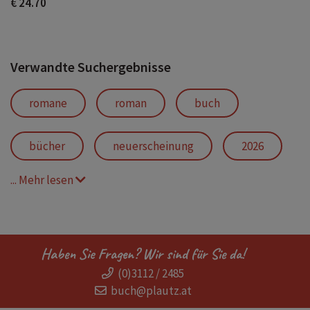
€ 24.70
Verwandte Suchergebnisse
romane
roman
buch
bücher
neuerscheinung
2026
... Mehr lesen
romane für frauen
neuerscheinung 2025
deutsche autorin
Haben Sie Fragen? Wir sind für Sie da!
(0)3112 / 2485
schwimmen
hardcover
buch@plautz.at