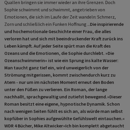
Quallen bringen sie immer wieder an ihre Grenzen. Doch
Sophie schwimmt und schwimmt, angetrieben von
Emotionen, die sich im Laufe der Zeit wandeln: Schmerz,
Zorn und schließlich ein Funken Hoffnung ...
Die inspirierende
und hochemotionale Geschichte einer Frau, die alles
verloren hat und sich mit beeindruckender Kraft zurück ins
Leben kämpft. Auf jeder Seite spürt man die Kraft des
Ozeans und die Emotionen, die Sophie durchlebt. »Die
Ozeanschwimmerin« ist wie ein Sprung ins kalte Wasser:
Man taucht ganz tief ein, wird unweigerlich von der
Strömung mitgerissen, kommt zwischendurch kurz zu
Atem - nur um im nächsten Moment erneut den Boden
unter den Füßen zu verlieren. Ein Roman, der lange
nachhallt, sprachgewaltig und zutiefst bewegend.
»Dieser
Roman besitzt eine eigene, hypnotische Dynamik. Schon
nach wenigen Seiten fühlt es sich an, als würde man selbst
kopfüber in Sophies aufgewühlte Gefühlswelt eintauchen.«
WDR 4 Bücher, Mike Altwicker
»Ich bin komplett abgetaucht