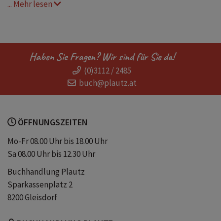
... Mehr lesen
Buchclub
Gittersee
Charlotte Gneuß
Deutsche Geschichte
Haben Sie Fragen? Wir sind für Sie da!
(0)3112 / 2485
50er Jahre
Ostdeutschland
buch@plautz.at
Historischer Roman
ÖFFNUNGSZEITEN
Buch für den Urlaub
Starke Frauen
Mo-Fr 08.00 Uhr bis 18.00 Uhr
Sa 08.00 Uhr bis 12.30 Uhr
Beste Freundin
Sommerroman
Buchhandlung Plautz
Sparkassenplatz 2
Annette Hess
Gretchen
8200 Gleisdorf