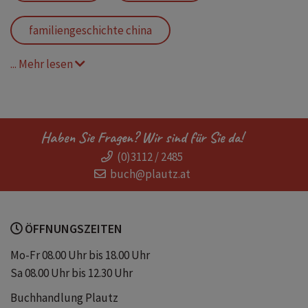
familiengeschichte china
... Mehr lesen
frauen in china
xi jinping
mao
biografie
die drei schwestern
Haben Sie Fragen? Wir sind für Sie da!
(0)3112 / 2485
2026
weltbestseller
buch@plautz.at
neuerscheinung
ÖFFNUNGSZEITEN
sachbuch china gesellschaft wandel
Mo-Fr 08.00 Uhr bis 18.00 Uhr
Sa 08.00 Uhr bis 12.30 Uhr
wilde schwäne fortsetzung
ebooks
Buchhandlung Plautz