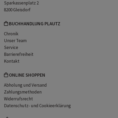
Sparkassenplatz 2
memoir china
biographien
cixi
8200 Gleisdorf
BUCHHANDLUNG PLAUTZ
zeitgeschichte
politik china
Chronik
Unser Team
deng xiaoping
exil auswanderung uk
Service
Barrierefreiheit
chinesische kultur und gesellschaft
Kontakt
kulturrevolution
urlaub china
ONLINE SHOPPEN
Abholung und Versand
Zahlungsmethoden
Widerrufsrecht
Datenschutz- und Cookieerklärung