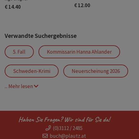
€ 12.00
€ 14.40
Verwandte Suchergebnisse
5. Fall
Kommissarin Hanna Ahlander
Schweden-Krimi
Neuerscheinung 2026
... Mehr lesen
Mord
Bestseller
Polarkreis
Åre-Murder-Series
Die Åre-Morde
Haben Sie Fragen? Wir sind für Sie da!
(0)3112 / 2485
Netflix-Serie
Åre
Are
buch@plautz.at