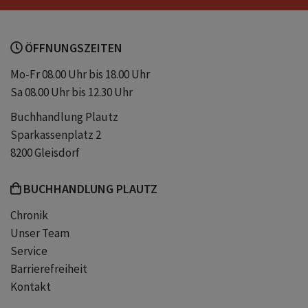
Polarkreis-Krimi-Reihe
Lügennebel
ÖFFNUNGSZEITEN
Kalt und still
Tief im Schatten
Mo-Fr 08.00 Uhr bis 18.00 Uhr
Sa 08.00 Uhr bis 12.30 Uhr
Blutbuße
Hörbuch
Buchhandlung Plautz
Sparkassenplatz 2
Hörbücher
CD
8200 Gleisdorf
BUCHHANDLUNG PLAUTZ
Chronik
Unser Team
Service
Barrierefreiheit
Kontakt