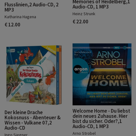
Memories of Heidelberg,1
Flusslinien,2 Audio-CD, 2
Audio-CD, 1 MP3
MP3
Heinz Strunk
Katharina Hagena
€ 22.00
€ 12.00
Welcome Home - Du liebst
Der kleine Drache
dein neues Zuhause. Hier
Kokosnuss - Abenteuer &
bist du sicher. Oder?,1
Wissen - Vulkane 07,2
Audio-CD, 1 MP3
Audio-CD
Arno Strobel
Ingo Siegner