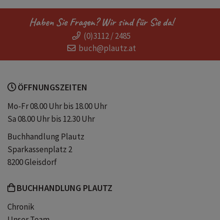
lustige Comics
Spaß
Jahr
Haben Sie Fragen? Wir sind für Sie da!
(0)3112 / 2485
Cartoon
zum Aufhängen
buch@plautz.at
Greg Heffley
Rupert Jefferson
ÖFFNUNGSZEITEN
Spaßtage
Kalender & Journals
Mo-Fr 08.00 Uhr bis 18.00 Uhr
Sa 08.00 Uhr bis 12.30 Uhr
Buchhandlung Plautz
Sparkassenplatz 2
8200 Gleisdorf
BUCHHANDLUNG PLAUTZ
Chronik
Unser Team