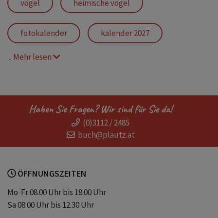
vögel
heimische vögel
fotokalender
kalender 2027
... Mehr lesen
wochenplaner
vogelarten
gartenvögel
wandkalender
Haben Sie Fragen? Wir sind für Sie da!
(0)3112 / 2485
vogel bilder
zitate und sprüche
buch@plautz.at
literarisch
wochenkalender
ÖFFNUNGSZEITEN
literaturkalender
vogel deutschland
Mo-Fr 08.00 Uhr bis 18.00 Uhr
Sa 08.00 Uhr bis 12.30 Uhr
amsel drossel fink und star