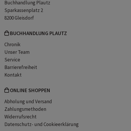
Buchhandlung Plautz
Sparkassenplatz 2
kalender vogel
vogelliebhaber
8200 Gleisdorf
BUCHHANDLUNG PLAUTZ
geschenk vogelliebhaber
Chronik
Unser Team
Service
Barrierefreiheit
Kontakt
ONLINE SHOPPEN
Abholung und Versand
Zahlungsmethoden
Widerrufsrecht
Datenschutz- und Cookieerklärung