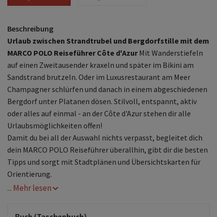
Beschreibung
Urlaub zwischen Strandtrubel und Bergdorfstille mit dem
MARCO POLO Reiseführer Côte d'Azur
Mit Wanderstiefeln
auf einen Zweitausender kraxeln und später im Bikini am
Sandstrand brutzeln. Oder im Luxusrestaurant am Meer
Champagner schlürfen und danach in einem abgeschiedenen
Bergdorf unter Platanen dösen. Stilvoll, entspannt, aktiv
oder alles auf einmal - an der Côte d'Azur stehen dir alle
Urlaubsmöglichkeiten offen!
Damit du bei all der Auswahl nichts verpasst, begleitet dich
dein MARCO POLO Reiseführer überallhin, gibt dir die besten
Tipps und sorgt mit Stadtplänen und Übersichtskarten für
Orientierung.
... Mehr lesen
Das Beste zuerst: die MARCO POLO
Top-Highlights
und die MARCO POLO
Bucketlist
für die
unvergesslichen Urlaubserlebnisse
Buch (Taschenbuch)