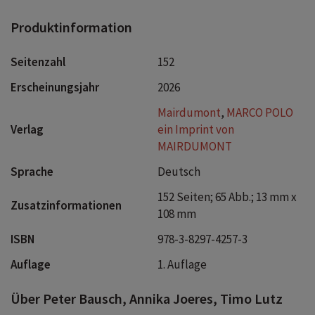
Reiseführer stellst du dir genau die Reise zusammen, von
der du immer geträumt hast. Erlebe Abenteuer auch
Produktinformation
abseits des Mainstreams: Kreiere deinen eigenen Duft bei
einem Parfum-Workshop, probiere Bioweine der ersten
Seitenzahl
152
Stunde oder mach mit bei karnevalistischen
Erscheinungsjahr
2026
Blumenschlachten. Mit dem MARCO POLO Reiseführer
Côte d'Azur bist du ohne lange Vorbereitung bereit für
Mairdumont
,
MARCO POLO
deinen Traumurlaub!
ERLEBE LOS!
Verlag
ein Imprint von
MAIRDUMONT
Sprache
Deutsch
152 Seiten; 65 Abb.; 13 mm x
Zusatzinformationen
108 mm
ISBN
978-3-8297-4257-3
Auflage
1. Auflage
Über Peter Bausch, Annika Joeres, Timo Lutz