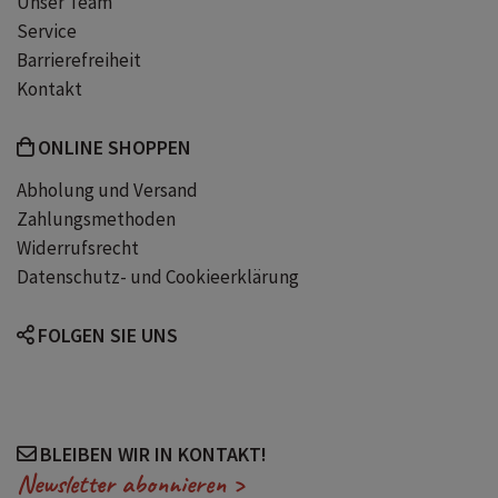
Unser Team
Quadrilatero della Moda
Service
Barrierefreiheit
Reiseführer Mailand
Kontakt
Reiseführer Mailand Kinder
ONLINE SHOPPEN
Abholung und Versand
Reiseführer Mailand mit Stadtplan
Zahlungsmethoden
Widerrufsrecht
Datenschutz- und Cookieerklärung
Teatro alla Scala
FOLGEN SIE UNS
BLEIBEN WIR IN KONTAKT!
Newsletter abonnieren >