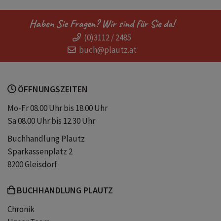
Galleria Vittorio Emanuele
Haben Sie Fragen? Wir sind für Sie da!
(0)3112 / 2485
Galleria Vittorio Emanuele II
buch@plautz.at
Kloster Santa Maria delle Grazie
ÖFFNUNGSZEITEN
Mailand
Mailand Reiseführer
Mo-Fr 08.00 Uhr bis 18.00 Uhr
Sa 08.00 Uhr bis 12.30 Uhr
Mailänder Dom
Buchhandlung Plautz
Sparkassenplatz 2
Mercatone del naviglio Grande
8200 Gleisdorf
BUCHHANDLUNG PLAUTZ
Mode und Design
Piazza del Duomo
Chronik