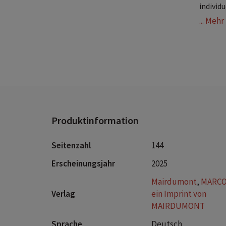
individu
... Meh
D
P
D
K
M
U
k
I
Produktinformation
F
E
u
Seitenzahl
144
M
Erscheinungsjahr
2025
f
Mairdumont
,
MARCO
Verlag
ein Imprint von
Erlebe
MAIRDUMONT
Mome
und hin
Sprache
Deutsch