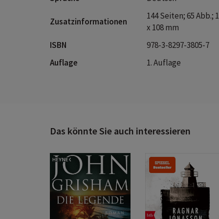
Vulkan!
144 Seiten; 65 Abb.;
für Jee
Zusatzinformationen
x 108 mm
tagelan
lecken 
ISBN
978-3-8297-3805-7
nicht. 
Auflage
1. Auflage
zusamm
Das könnte Sie auch interessieren