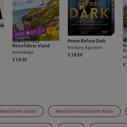
MARCO POLO
Home Before Dark
M
Reiseführer Irland
R
Eva Björg Ægisdóttir
S
Bernd Biege
€ 18.50
Ma
€ 19.95
€
Reiseführer Island
Reiseführer Island mit Karte