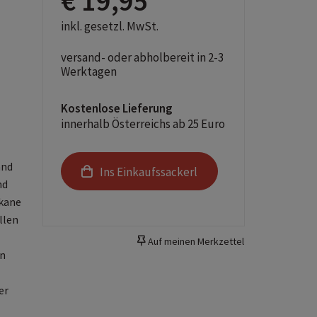
€ 19,95
inkl. gesetzl. MwSt.
versand- oder abholbereit in 2-3
Werktagen
Kostenlose Lieferung
innerhalb Österreichs ab 25 Euro
and
Ins Einkaufssackerl
nd
lkane
llen
Auf meinen Merkzettel
en
er