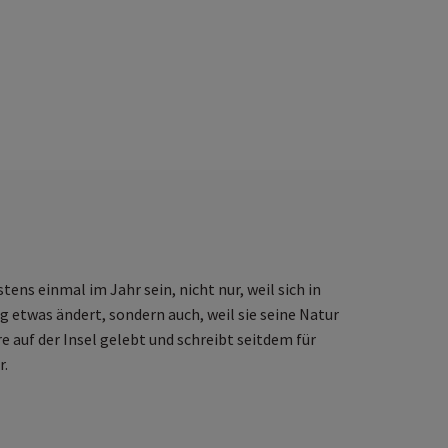
CO
gen
sein
ll
ens einmal im Jahr sein, nicht nur, weil sich in
und
 etwas ändert, sondern auch, weil sie seine Natur
hre auf der Insel gelebt und schreibt seitdem für
r.
cher
inen