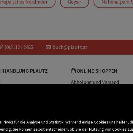
uropäisches Nordmeer
Geysir
Nationalpark S
kja
Westfiorde
(0)3112 / 2485
buch@plautz.at
HHANDLUNG PLAUTZ
ONLINE SHOPPEN
k
Abholung und Versand
Team
Zahlungsmethoden
e
Widerrufsrecht
efreiheit
Datenschutz- und Cookieerk
t
iwik) für die Analyse und Statistik. Während einige Cookies uns helfen, d
wendig. Sie können selbst entscheiden, ob Sie der Nutzung von Cookies zu
bonnieren >