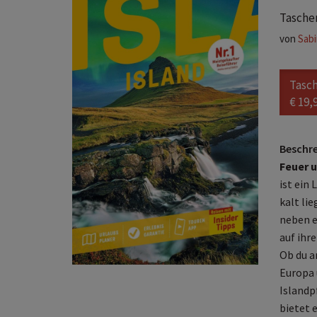
Taschen
von
Sabi
Tasc
€ 19,
Beschr
Feuer 
ist ein
kalt li
neben e
auf ihr
Ob du a
Europa 
Islandp
bietet 