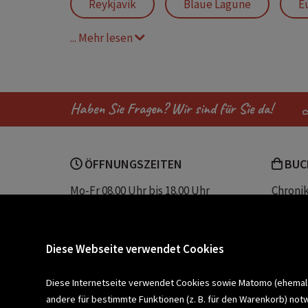
Reykjavik
Blaue Lagune
E
... Mehr lesen
Askja
Gajsier
Hallgrímskir
Haben Sie Fragen? Wir sind für Sie da!
ÖFFNUNGSZEITEN
BUC
Mo-Fr 08.00 Uhr bis 18.00 Uhr
Chroni
Sa 08.00 Uhr bis 12.30 Uhr
Unser 
Servic
Buchhandlung Plautz
Barrier
Diese Webseite verwendet Cookies
Sparkassenplatz 2
Kontak
8200 Gleisdorf
Diese Internetseite verwendet Cookies sowie Matomo (ehemals P
andere für bestimmte Funktionen (z. B. für den Warenkorb) not
Newsletter a
BLEIBEN WIR IN KONTAKT!