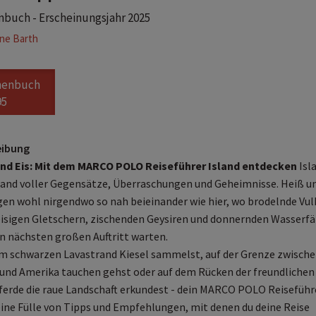
buch - Erscheinungsjahr 2025
ne Barth
henbuch
95
eibung
und Eis: Mit dem MARCO POLO Reiseführer Island entdecken
Isl
 Land voller Gegensätze, Überraschungen und Geheimnisse. Heiß u
egen wohl nirgendwo so nah beieinander wie hier, wo brodelnde Vu
isigen Gletschern, zischenden Geysiren und donnernden Wasserfä
en nächsten großen Auftritt warten.
m schwarzen Lavastrand Kiesel sammelst, auf der Grenze zwisch
und Amerika tauchen gehst oder auf dem Rücken der freundlichen
ferde die raue Landschaft erkundest - dein MARCO POLO Reiseführ
eine Fülle von Tipps und Empfehlungen, mit denen du deine Reise