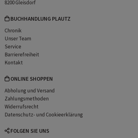
Luxushotel in den Alpen
8200 Gleisdorf
BUCHHANDLUNG PLAUTZ
Goldcrest Manor Yvi Kazi
Chronik
Unser Team
New Adult Romane deutsch
Service
Barrierefreiheit
Liebesromane ab 16 Jahren
Kontakt
SPIEGEL-Bestsellerautorin
ONLINE SHOPPEN
Abholung und Versand
New Adult mit Found Family
Zahlungsmethoden
Widerrufsrecht
Datenschutz- und Cookieerklärung
Liebesgeschichte für junge Erwachsene
FOLGEN SIE UNS