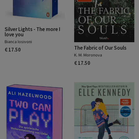
Silver Lights - The more I
love you
Bianca Iosivoni
The Fabric of Our Souls
€ 17.50
K. M. Moronova
€ 17.50