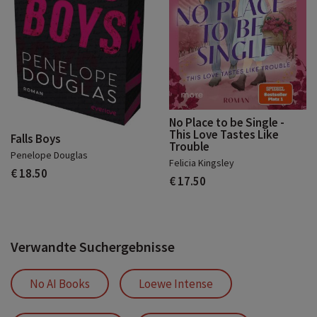
No Place to be Single -
This Love Tastes Like
Falls Boys
Trouble
Penelope Douglas
Felicia Kingsley
€ 18.50
€ 17.50
Verwandte Suchergebnisse
No AI Books
Loewe Intense