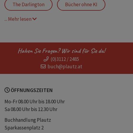
The Darlington
Bücher ohne KI
... Mehr lesen
Pretty Scandalous
Wohlfühl Romance
Fake Dating Romance
Haben Sie Fragen? Wir sind für Sie da!
(0)3112 / 2485
High Society-Setting
buch@plautz.at
Keine KI in Büchern
ÖFFNUNGSZEITEN
Vienna Lara Holthaus
Mo-Fr 08.00 Uhr bis 18.00 Uhr
Sa 08.00 Uhr bis 12.30 Uhr
New Adult Liebesromane
Buchhandlung Plautz
Sparkassenplatz 2