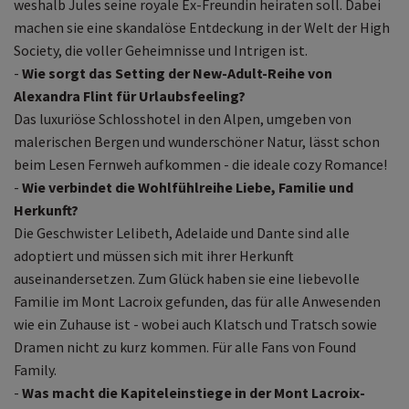
weshalb Jules seine royale Ex-Freundin heiraten soll. Dabei
machen sie eine skandalöse Entdeckung in der Welt der High
Society, die voller Geheimnisse und Intrigen ist.
-
Wie sorgt das Setting der New-Adult-Reihe von
Alexandra Flint für Urlaubsfeeling?
Das luxuriöse Schlosshotel in den Alpen, umgeben von
malerischen Bergen und wunderschöner Natur, lässt schon
beim Lesen Fernweh aufkommen - die ideale cozy Romance!
-
Wie verbindet die Wohlfühlreihe Liebe, Familie und
Herkunft?
Die Geschwister Lelibeth, Adelaide und Dante sind alle
adoptiert und müssen sich mit ihrer Herkunft
auseinandersetzen. Zum Glück haben sie eine liebevolle
Familie im Mont Lacroix gefunden, das für alle Anwesenden
wie ein Zuhause ist - wobei auch Klatsch und Tratsch sowie
Dramen nicht zu kurz kommen. Für alle Fans von Found
Family.
-
Was macht die Kapiteleinstiege in der Mont Lacroix-