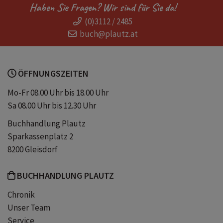
Haben Sie Fragen? Wir sind für Sie da!
(0)3112 / 2485
Spannend
Giftmord
buch@plautz.at
Beichtgeheimnis
ÖFFNUNGSZEITEN
Mo-Fr 08.00 Uhr bis 18.00 Uhr
Sa 08.00 Uhr bis 12.30 Uhr
Buchhandlung Plautz
Sparkassenplatz 2
8200 Gleisdorf
BUCHHANDLUNG PLAUTZ
Chronik
Unser Team
Service