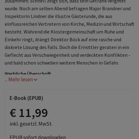
zusammen. Schnell zeigt sich, dass sein Getränk vergiftet
wurde. Noch am selben Abend befragen Major Brandner und
Inspektorin Lindner die illustre Gästerunde, die aus
einflussreichen Vertretern von Kirche, Medizin und Wirtschaft
besteht. Während die Klostergemeinschaft um Ruhe und
Einkehr ringt, drängt Direktor Böck auf eine rasche und
diskrete Lösung des Falls. Doch die Ermittler geraten in ein
Geflecht aus Verschwiegenheit und verdeckten Konflikten -
und bald schon schweben weitere Menschen in Gefahr.
Werbliche Überschrift
... Mehr lesen
Mord im Stift Melk
E-Book (EPUB)
€ 11,99
inkl. gesetzl. MwSt.
EPUB sofort downloaden