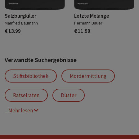
Salzburgkiller
Letzte Melange
Manfred Baumann
Hermann Bauer
€ 13.99
€ 11.99
Verwandte Suchergebnisse
Stiftsbibliothek
Mordermittlung
Rätselraten
Düster
... Mehr lesen
Abtei Melk
Stift Melk
Krimi
Mostviertel
Ermittlerduo