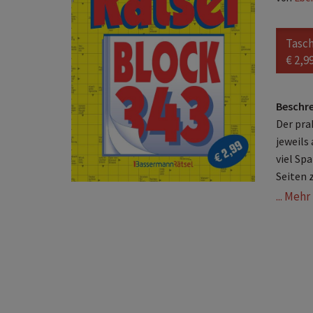
Tasc
€ 2,9
Beschr
Der pra
jeweils
viel Spa
Seiten 
... Meh