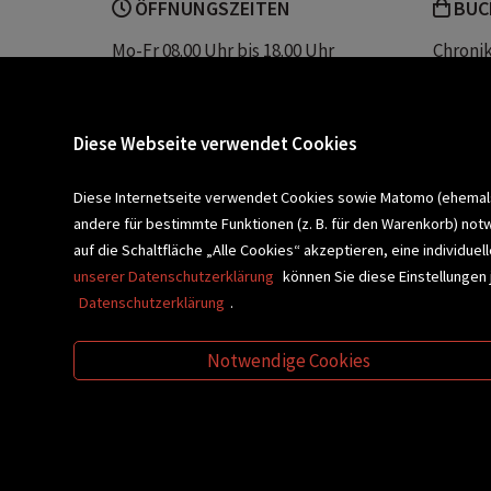
ÖFFNUNGSZEITEN
BUC
Mo-Fr 08.00 Uhr bis 18.00 Uhr
Chroni
Sa 08.00 Uhr bis 12.30 Uhr
Unser 
Servic
Buchhandlung Plautz
Barrier
Diese Webseite verwendet Cookies
Sparkassenplatz 2
Kontak
8200 Gleisdorf
Diese Internetseite verwendet Cookies sowie Matomo (ehemals P
andere für bestimmte Funktionen (z. B. für den Warenkorb) not
Newsletter a
BLEIBEN WIR IN KONTAKT!
auf die Schaltfläche „Alle Cookies“ akzeptieren, eine individu
unserer Datenschutzerklärung
können Sie diese Einstellungen 
Datenschutzerklärung
.
VERANSTALTUNGEN
SCHULBU
Notwendige Cookies
VIDEO-TIPPS
GESCHENKETIPP