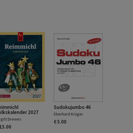
eimmichl
Sudokujumbo 46
olkskalender 2027
Eberhard Krüger
rgitt Drewes
€ 5.00
 15.00