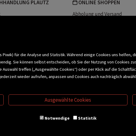
HHANDLUNG PLAUTZ
ONLINE SHOPPEN
k
Abholung und Versand
Team
Zahlungsmethoden
e
Widerrufsrecht
efreiheit
Datenschutz- und Cookieerk
t
iwik) für die Analyse und Statistik. Während einige Cookies uns helfen, d
wendig. Sie können selbst entscheiden, ob Sie der Nutzung von Cookies zu
bonnieren >
elle Auswahl treffen („Ausgewählte Cookies“) oder per Klick auf die Schalt
jederzeit wieder aufrufen, anpassen und Cookies auch nachträglich abwähle
CHSERVICE
BUCHEMPFEHLUNGEN
BI
Ausgewählte Cookies
S
VERTRAG WIDERRUFEN
Notwendige
Statistik