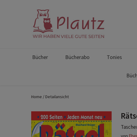
Bücher
Bücherabo
Tonies
Büch
Home
Detailansicht
Räts
Taschen
von
Eber