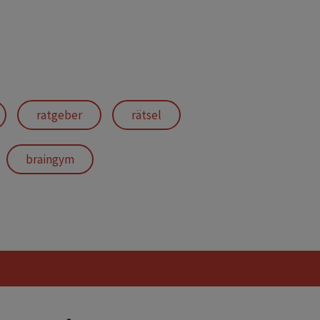
ratgeber
rätsel
braingym
mitbringsel
mit lösungen