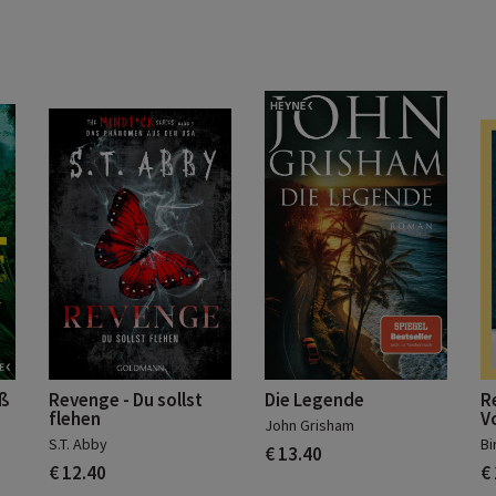
iß
Revenge - Du sollst
Die Legende
R
flehen
V
John Grisham
S.T. Abby
Bi
€ 13.40
€ 12.40
€