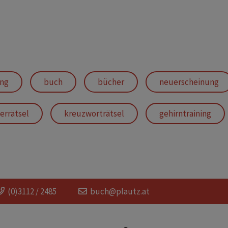
ing
buch
bücher
neuerscheinung
errätsel
kreuzworträtsel
gehirntraining
nügen
hobby
geschenk für senioren
(0)3112 / 2485
buch@plautz.at