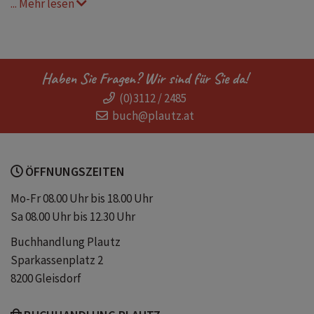
... Mehr lesen
Moderner Klassiker
Sonne
Frauen
Humor
Haben Sie Fragen? Wir sind für Sie da!
(0)3112 / 2485
Geschenkartikel
Italien
buch@plautz.at
Gesellschaftsporträt
Satire
ÖFFNUNGSZEITEN
Klassiker Reiseliteratur
Reisebericht
Mo-Fr 08.00 Uhr bis 18.00 Uhr
Sa 08.00 Uhr bis 12.30 Uhr
Geschenkbuch
Geschenkausgabe
Buchhandlung Plautz
Sparkassenplatz 2
Wiederentdeckung
8200 Gleisdorf