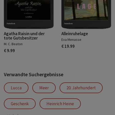
Agatha Raisin und der
Alleinruhelage
tote Gutsbesitzer
Eva Menasse
M. C. Beaton
€ 19.99
€ 9.99
Verwandte Suchergebnisse
Lucca
Meer
20. Jahrhundert
Geschenk
Heinrich Heine