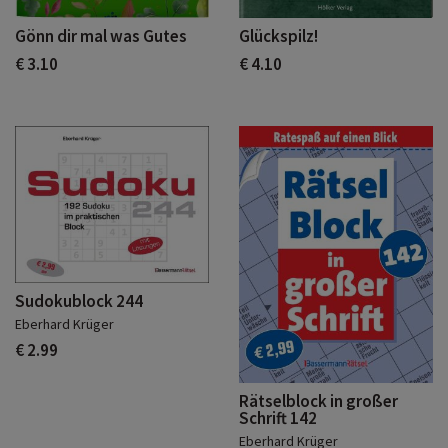
Gönn dir mal was Gutes
Glückspilz!
€ 3.10
€ 4.10
Sudokublock 244
Eberhard Krüger
€ 2.99
Rätselblock in großer
Schrift 142
Eberhard Krüger