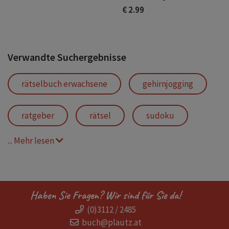
€ 2.99
Verwandte Suchergebnisse
rätselbuch erwachsene
gehirnjogging
ratgeber
rätsel
sudoku
... Mehr lesen
rätsel für zahlenfreunde
japanisches zahlenrätsel
zahlenrätsel
Haben Sie Fragen? Wir sind für Sie da!
(0)3112 / 2485
gehirntraining
braingym
buch@plautz.at