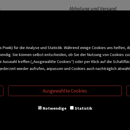
k
Abholung und Versand
Team
Zahlungsmethoden
e
Widerrufsrecht
efreiheit
Datenschutz- und Cookieerk
t
iwik) für die Analyse und Statistik. Während einige Cookies uns helfen, d
wendig. Sie können selbst entscheiden, ob Sie der Nutzung von Cookies zu
bonnieren >
elle Auswahl treffen („Ausgewählte Cookies“) oder per Klick auf die Schalt
jederzeit wieder aufrufen, anpassen und Cookies auch nachträglich abwähle
CHSERVICE
BUCHEMPFEHLUNGEN
BI
Ausgewählte Cookies
S
VERTRAG WIDERRUFEN
Notwendige
Statistik