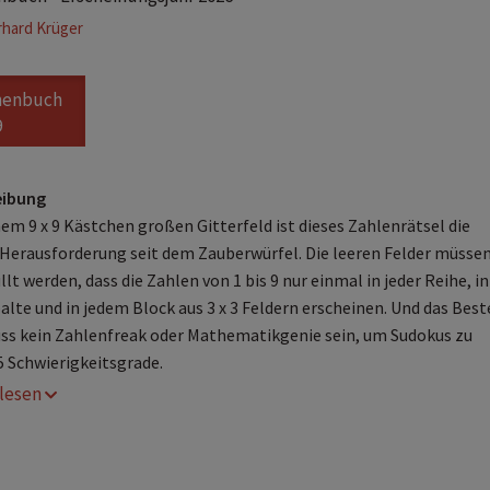
hard Krüger
henbuch
9
eibung
nem 9 x 9 Kästchen großen Gitterfeld ist dieses Zahlenrätsel die
Herausforderung seit dem Zauberwürfel. Die leeren Felder müssen
lt werden, dass die Zahlen von 1 bis 9 nur einmal in jeder Reihe, in
alte und in jedem Block aus 3 x 3 Feldern erscheinen. Und das Beste
s kein Zahlenfreak oder Mathematikgenie sein, um Sudokus zu
 5 Schwierigkeitsgrade.
r lesen