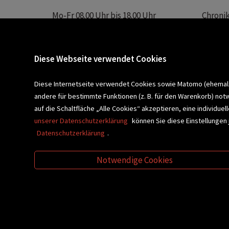
Mo-Fr 08.00 Uhr bis 18.00 Uhr
Chroni
Sa 08.00 Uhr bis 12.30 Uhr
Unser 
Servic
Buchhandlung Plautz
Barrier
Diese Webseite verwendet Cookies
Sparkassenplatz 2
Kontak
8200 Gleisdorf
Diese Internetseite verwendet Cookies sowie Matomo (ehemals P
andere für bestimmte Funktionen (z. B. für den Warenkorb) not
Newsletter a
BLEIBEN WIR IN KONTAKT!
auf die Schaltfläche „Alle Cookies“ akzeptieren, eine individu
unserer Datenschutzerklärung
können Sie diese Einstellungen 
Datenschutzerklärung
.
VERANSTALTUNGEN
SCHULBU
Notwendige Cookies
VIDEO-TIPPS
GESCHENKETIPP