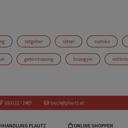
ing
ratgeber
rätsel
sudoku
sel
gehirntraining
braingym
mitbrin
trainiert die logik
(0)3112 / 2485
buch@plautz.at
HHANDLUNG PLAUTZ
ONLINE SHOPPEN