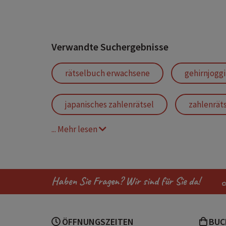
Verwandte Suchergebnisse
rätselbuch erwachsene
gehirnjogg
japanisches zahlenrätsel
zahlenrät
... Mehr lesen
fördert die konzentrationsfähigkeit
Haben Sie Fragen? Wir sind für Sie da!
ÖFFNUNGSZEITEN
BUC