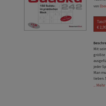
von
Eber
Tasc
€ 2,9
Beschr
Mit sei
größte 
ausgefül
jeder Sp
Man mus
lieben.
... Meh