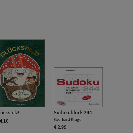
lückspilz!
Sudokublock 244
Eberhard Krüger
 4.10
€ 2.99