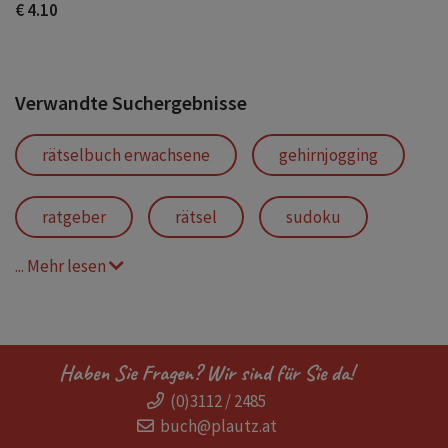
€ 4.10
Verwandte Suchergebnisse
rätselbuch erwachsene
gehirnjogging
ratgeber
rätsel
sudoku
... Mehr lesen
rätsel für zahlenfreunde
japanisches zahlenrätsel
zahlenrätsel
Haben Sie Fragen? Wir sind für Sie da!
(0)3112 / 2485
gehirntraining
braingym
buch@plautz.at