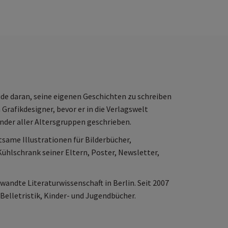
und
 Als
ude daran, seine eigenen Geschichten zu schreiben
uf
 Grafikdesigner, bevor er in die Verlagswelt
t
inder aller Altersgruppen geschrieben.
nes
h
tsame Illustrationen für Bilderbücher,
ühlschrank seiner Eltern, Poster, Newsletter,
andte Literaturwissenschaft in Berlin. Seit 2007
 Belletristik, Kinder- und Jugendbücher.
e so
h)