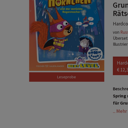
Grun
Räts
Hardcov
von
Russ
Übersetz
Illustrie
Hard
€ 12,
Leseprobe
Beschr
Spring 
für Gru
... Meh
A
M
B