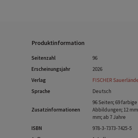
I
s
Superh
Kannst
retten
Produktinformation
Gefahr 
ein ver
Seitenzahl
96
bekommt
seine g
Erscheinungsjahr
2026
noch vo
Verlag
FISCHER Sauerländ
Superh
Super-K
Sprache
Deutsch
Superh
96 Seiten; 69 farbige
NEXT L
Zusatzinformationen
Abbildungen; 12 mm 
Level:
mm; ab 7 Jahre
Hier er
schnell
ISBN
978-3-7373-7425-5
farbenf