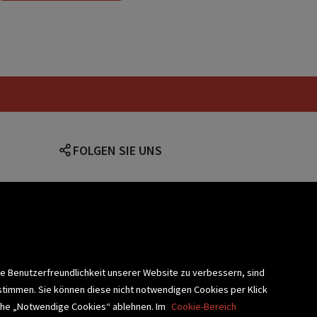
Fantasy-Geschichten
comicbilder
Bücher mit wenig Text
FOLGEN SIE UNS
den Geschichte
Next Level Start
lärung
ie Benutzerfreundlichkeit unserer Website zu verbessern, sind
stimmen. Sie können diese nicht notwendigen Cookies per Klick
fläche „Notwendige Cookies“ ablehnen. Im
Cookie-Bereich