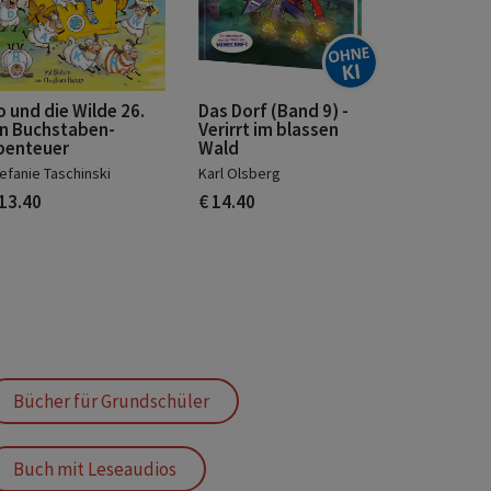
o und die Wilde 26.
Das Dorf (Band 9) -
in Buchstaben-
Verirrt im blassen
benteuer
Wald
efanie Taschinski
Karl Olsberg
 13.40
€ 14.40
Bücher für Grundschüler
Buch mit Leseaudios