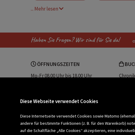
... Mehr lesen
Kinderbuch ab 7
Geschenk ab 7
Leseabenteuer
Bücher zum Mitma
Haben Sie Fragen? Wir sind für Sie da!
Comic bücher für kinder
comics für
ÖFFNUNGSZEITEN
BUC
Kinderbuch viele Bilder
Superheld
Mo-Fr 08.00 Uhr bis 18.00 Uhr
Chroni
Sa 08.00 Uhr bis 12.30 Uhr
Unser 
Lustige Tiergeschichte
Servic
Buchhandlung Plautz
Barrier
Diese Webseite verwendet Cookies
Sparkassenplatz 2
Kontak
8200 Gleisdorf
Diese Internetseite verwendet Cookies sowie Matomo (ehemals P
andere für bestimmte Funktionen (z. B. für den Warenkorb) not
Newsletter a
BLEIBEN WIR IN KONTAKT!
auf die Schaltfläche „Alle Cookies“ akzeptieren, eine individu