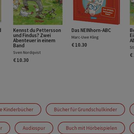
d
Kennst du Pettersson
Das NEINhorn-ABC
B
und Findus? Zwei
E
Marc-Uwe Kling
Abenteuer in einem
A
€ 10.30
Band
St
Sven Nordqvist
€
€ 10.30
ve Kinderbücher
Bücher für Grundschulkinder
r
Audiospur
Buch mit Hörbeispielen