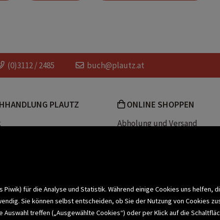
abenteuergeschichten
magische geschichten
chen
Kinderrätsel
Buch mit Rätseln
(0)3112 / 2485
buch@plautz.at
 kinder
2. Lesestufe
graphic novel kinder
HHANDLUNG PLAUTZ
ONLINE SHOPPEN
en Abenteuer
Superhelden Comic
Superhel
k
Abholung und Versand
Team
Zahlungsmethoden
e
Widerrufsrecht
efreiheit
Datenschutz- und Cookieerk
t
iwik) für die Analyse und Statistik. Während einige Cookies uns helfen, d
wendig. Sie können selbst entscheiden, ob Sie der Nutzung von Cookies zu
bonnieren >
elle Auswahl treffen („Ausgewählte Cookies“) oder per Klick auf die Schalt