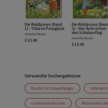
Die Waldponys (Band
Die Waldponys (Ban
1) - Tilda im Ponyglück
2) - Vier Hufe retten
den Schulausflug
Annette Moser
Annette Moser
€ 13.40
€ 13.40
Verwandte Suchergebnisse
Bücher für Leseanfänger
Interakti
coole kinderbücher
Mitmachbüche