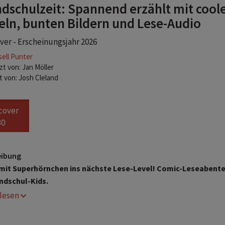
dschulzeit: Spannend erzählt mit cool
eln, bunten Bildern und Lese-Audio
er - Erscheinungsjahr 2026
ell Punter
t von: Jan Möller
rt von: Josh Cleland
cover
30
eibung
mit Superhörnchen ins nächste Lese-Level!
Comic-Leseabente
ndschul-Kids.
r lesen
ctionreiche Comic-Abenteuer mit Kids für Kids entwickelt
it Rätseln, Spielen, DIY-Ideen und Experimenten - so wird jede
uch zum interaktiven Leseabenteuer