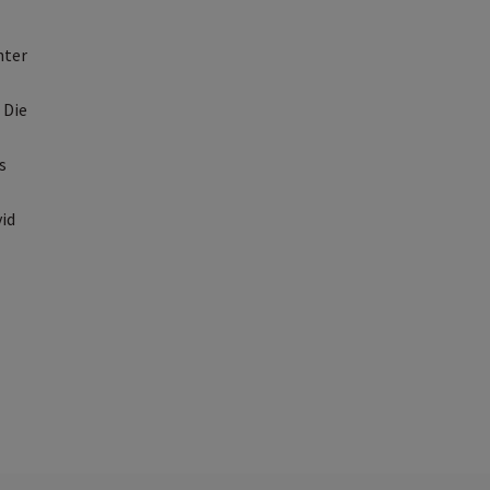
nter
 Die
s
id