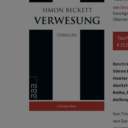
von
Sim
Sonstige
Überset
Tasc
€ 15,
Beschr
Simon 
Hunter
dasitzt
Reihe, 
Anthro
Leseprobe
Von Tin
von Dar