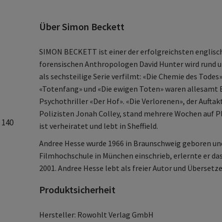
Über Simon Beckett
SIMON BECKETT ist einer der erfolgreichsten englisch
forensischen Anthropologen David Hunter wird rund 
als sechsteilige Serie verfilmt: «Die Chemie des Todes
«Totenfang» und «Die ewigen Toten» waren allesamt B
Psychothriller «Der Hof». «Die Verlorenen», der Aufta
Polizisten Jonah Colley, stand mehrere Wochen auf Pl
 140
ist verheiratet und lebt in Sheffield.
Andree Hesse wurde 1966 in Braunschweig geboren und w
Filmhochschule in München einschrieb, erlernte er da
2001. Andree Hesse lebt als freier Autor und Übersetzer
Produktsicherheit
Hersteller: Rowohlt Verlag GmbH