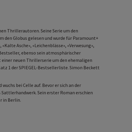
en Thrillerautoren. Seine Serie um den
um den Globus gelesen und wurde für Paramount+
», «Kalte Asche», «Leichenblässe», «Verwesung»,
estseller, ebenso sein atmosphärischer
kt einer neuen Thrillerserie um den ehemaligen
atz 1 der SPIEGEL-Bestsellerliste. Simon Beckett
uchs bei Celle auf. Bevor er sich an der
s Sattlerhandwerk. Sein erster Roman erschien
 in Berlin.