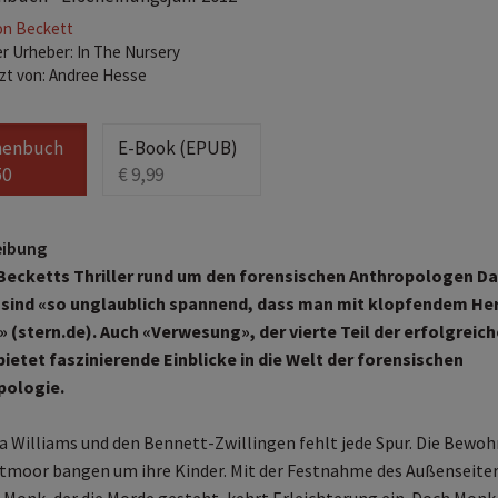
on Beckett
r Urheber: In The Nursery
zt von: Andree Hesse
henbuch
E-Book (EPUB)
50
€ 9,99
eibung
Becketts Thriller rund um den forensischen Anthropologen Da
 sind «so unglaublich spannend, dass man mit klopfendem He
» (stern.de). Auch «Verwesung», der vierte Teil der erfolgreic
bietet faszinierende Einblicke in die Welt der forensischen
pologie.
a Williams und den Bennett-Zwillingen fehlt jede Spur. Die Bewoh
tmoor bangen um ihre Kinder. Mit der Festnahme des Außenseite