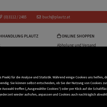
orde
Dartmoor Moorlandschaft
Krimispannun
(0)3112 / 2485
buch@plautz.at
Britischer Thriller
HHANDLUNG PLAUTZ
ONLINE SHOPPEN
k
Abholung und Versand
Team
Zahlungsmethoden
e
Widerrufsrecht
efreiheit
Datenschutz- und Cookieerk
t
iwik) für die Analyse und Statistik. Während einige Cookies uns helfen, d
wendig. Sie können selbst entscheiden, ob Sie der Nutzung von Cookies zu
bonnieren >
elle Auswahl treffen („Ausgewählte Cookies“) oder per Klick auf die Schalt
jederzeit wieder aufrufen, anpassen und Cookies auch nachträglich abwähle
CHSERVICE
BUCHEMPFEHLUNGEN
BI