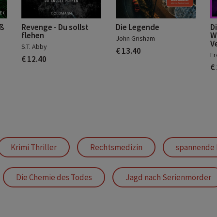
iß
Revenge - Du sollst
Die Legende
Di
flehen
W
John Grisham
V
S.T. Abby
€ 13.40
Fr
€ 12.40
€
Krimi Thriller
Rechtsmedizin
spannende 
Die Chemie des Todes
Jagd nach Serienmörder
britischer Spannungsroman
Kriminalpsychologie