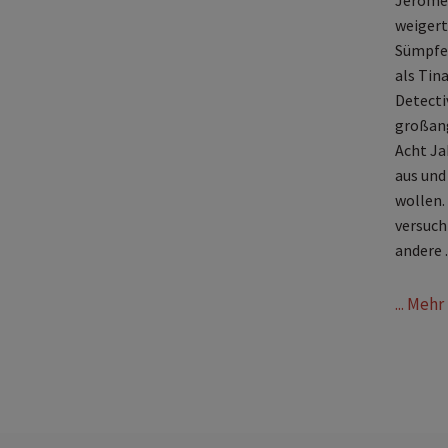
Jerome 
weigert
Sümpfen
als Tin
Detecti
großang
Acht Ja
aus und 
wollen.
versuch
andere ..
... Meh