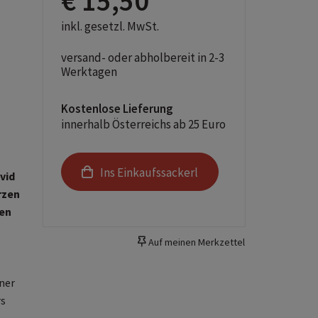
€ 15,50
inkl. gesetzl. MwSt.
versand- oder abholbereit in 2-3
Werktagen
Kostenlose Lieferung
innerhalb Österreichs ab 25 Euro
Ins Einkaufssackerl
vid
rzen
hen
Auf meinen Merkzettel
ner
rs