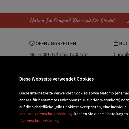
Vermisste Teenager
Rätselhafte M
Haben Sie Fragen? Wir sind für Sie da!
Spannungsliteratur
Krimiserie
ÖFFNUNGSZEITEN
BUC
Mo-Fr 08.00 Uhr bis 18.00 Uhr
Chroni
Sa 08.00 Uhr bis 12.30 Uhr
Unser 
Servic
Buchhandlung Plautz
Barrier
Diese Webseite verwendet Cookies
Sparkassenplatz 2
Kontak
8200 Gleisdorf
Diese Internetseite verwendet Cookies sowie Matomo (ehemals P
andere für bestimmte Funktionen (z. B. für den Warenkorb) not
Newsletter a
BLEIBEN WIR IN KONTAKT!
auf die Schaltfläche „Alle Cookies“ akzeptieren, eine individu
unserer Datenschutzerklärung
können Sie diese Einstellungen 
Datenschutzerklärung
.
VERANSTALTUNGEN
SCHULBU