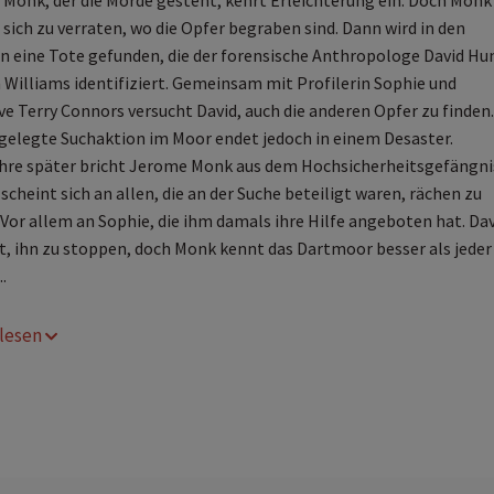
Monk, der die Morde gesteht, kehrt Erleichterung ein. Doch Monk
 sich zu verraten, wo die Opfer begraben sind. Dann wird in den
 eine Tote gefunden, die der forensische Anthropologe David Hu
a Williams identifiziert. Gemeinsam mit Profilerin Sophie und
ve Terry Connors versucht David, auch die anderen Opfer zu finden.
elegte Suchaktion im Moor endet jedoch in einem Desaster.
hre später bricht Jerome Monk aus dem Hochsicherheitsgefängni
scheint sich an allen, die an der Suche beteiligt waren, rächen zu
 Vor allem an Sophie, die ihm damals ihre Hilfe angeboten hat. Dav
t, ihn zu stoppen, doch Monk kennt das Dartmoor besser als jeder
.
r lesen