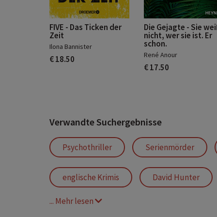
FIVE - Das Ticken der
Die Gejagte - Sie we
Zeit
nicht, wer sie ist. Er
schon.
Ilona Bannister
René Anour
€ 18.50
€ 17.50
Verwandte Suchergebnisse
Psychothriller
Serienmörder
englische Krimis
David Hunter
... Mehr lesen
Psychothriller düster atmosphärisch