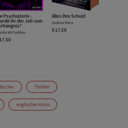
e Psychiaterin -
Alles ihre Schuld
urde ihr der Job zum
Andrea Mara
erhängnis?
€ 17.50
eida McFadden
 17.50
Bücher
Thriller
englischer Krimi
Britischer Psychothriller