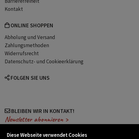
Barrierefreiheit
90er jahre
nostalgie
Kontakt
dunbridge academy
new jersey
ONLINE SHOPPEN
Abholung und Versand
emotional scars
gilmore girls
Zahlungsmethoden
Widerrufsrecht
Datenschutz- und Cookieerklärung
the summer i turned pretty
vintage
FOLGEN SIE UNS
sports romance
good girl bad boy
laura kneidl
sarah sprinz
BLEIBEN WIR IN KONTAKT!
Newsletter abonnieren >
lena kiefer
maxton hall
Diese Webseite verwendet Cookies
lilly lucas
frozen hearts reihe