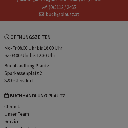
(0)3112 / 2485
new adult
serien
2026
buch@plautz.at
booktok
spiegelbestsellerautorin
ÖFFNUNGSZEITEN
tiktok
like snow we fall
Mo-Fr 08.00 Uhr bis 18.00 Uhr
Sa 08.00 Uhr bis 12.30 Uhr
winter dreams reihe
Buchhandlung Plautz
Sparkassenplatz 2
new adult neuerscheinung 2026
8200 Gleisdorf
BUCHHANDLUNG PLAUTZ
college romance
cosy romance
Chronik
Unser Team
small town romance
spice
Service