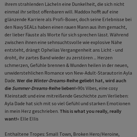
ihrem strahlenden Lächeln eine Dunkelheit, die sich nicht
einmal ihr selbst offenbaren will. Maddox hofft auf eine
glänzende Karriere als Profi-Boxer, doch seine Erlebnisse bei
den Navy SEALs haben einen rauen Mann aus ihm gemacht,
der lieber Fäuste als Worte für sich sprechen lässt. Während
zwischen ihnen eine sehnsuchtsvolle wie explosive Nähe
entsteht, drängt Ophelias Vergangenheit ans Licht - und
droht, ihr zartes Band wieder zu zerstören ... Herzen
schmerzen, Gefühle brennen & Wunden heilen in der neuen,
unwiderstehlichen Romance von New-Adult-Starautorin Ayla
Dade.
Wer die
Winter-Dreams
-Reihe geliebt hat, wird auch
die
Summer-Dreams
-Reihe lieben!
»90s Vibes, eine cosy
Kleinstadt und eine mitreißende Geschichte zum Verlieben:
Ayla Dade hat sich mit so viel Gefühl und starken Emotionen
in mein Herz geschrieben.
This is what you really, really
want!
« Elle Ellis
Enthaltene Tropes: Small Town, Broken Hero/Heroine,