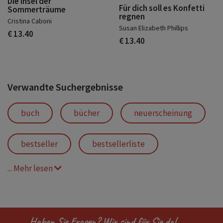
Die Insel der
Für dich soll es Konfetti
Sommerträume
regnen
Cristina Caboni
Susan Elizabeth Phillips
€ 13.40
€ 13.40
Verwandte Suchergebnisse
buch
bücher
neuerscheinung
bestseller
bestsellerliste
... Mehr lesen
spiegelbestseller
spiegel bestseller
spiegel-bestseller
liebesromane
Haben Sie Fragen? Wir sind für Sie da!