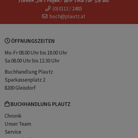
(0)3112 / 2485
Nationalsozialismus
Adolf Hitler
buch@plautz.at
Sachbuch
Christopher Clark
ÖFFNUNGSZEITEN
Ian Kershaw
Erster Weltkrieg
Mo-Fr 08.00 Uhr bis 18.00 Uhr
Sa 08.00 Uhr bis 12.30 Uhr
Weimarer Klassik
Diesseits der Mauer
Buchhandlung Plautz
Sparkassenplatz 2
Zeitgeschichte
Buch
8200 Gleisdorf
BUCHHANDLUNG PLAUTZ
Baldur von Schirach
Chronik
Unser Team
Die zerrissenen Jahre
Service