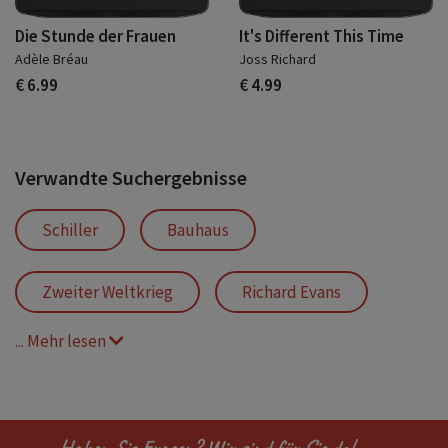
Die Stunde der Frauen
It's Different This Time
Adèle Bréau
Joss Richard
€ 6.99
€ 4.99
Verwandte Suchergebnisse
Schiller
Bauhaus
Zweiter Weltkrieg
Richard Evans
... Mehr lesen
Goethe
Geschichte
Weimarer Republik
Haben Sie Fragen? Wir sind für Sie da!