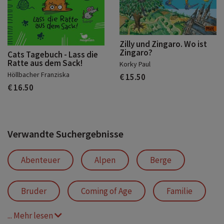
Zilly und Zingaro. Wo ist
Zingaro?
Cats Tagebuch - Lass die
Ratte aus dem Sack!
Korky Paul
Höllbacher Franziska
€ 15.50
€ 16.50
Verwandte Suchergebnisse
Abenteuer
Alpen
Berge
Bruder
Coming of Age
Familie
... Mehr lesen
Haustier
Italien
Jugend