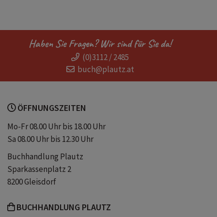
Katze
Liebe
Mut
Haben Sie Fragen? Wir sind für Sie da!
(0)3112 / 2485
Mutter
Natur
Piemont
buch@plautz.at
Tiere
Vater und Sohn
ÖFFNUNGSZEITEN
Vater-Sohn-Beziehung
Mo-Fr 08.00 Uhr bis 18.00 Uhr
Sa 08.00 Uhr bis 12.30 Uhr
Vater-Sohn-Geschichte
Verlust
Buchhandlung Plautz
Sparkassenplatz 2
Vertrauen
Vögel
Wandern
8200 Gleisdorf
BUCHHANDLUNG PLAUTZ
Wildnis