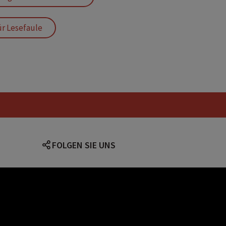
ür Lesefaule
Comicbücher für kinder
nderbuch mit Comicbildern
itzige Hunde und Katzen
FOLGEN SIE UNS
lärung