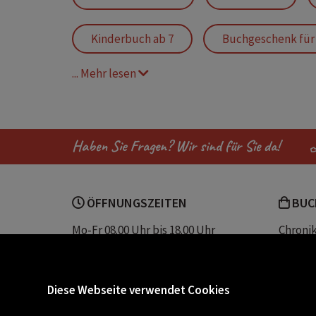
Kinderbuch ab 7
Buchgeschenk für 
... Mehr lesen
Bücher für Lesemuffel
tierische H
bücher zum lachen
witzige bücher 
Haben Sie Fragen? Wir sind für Sie da!
Bücher für Jungs
Dog Man
ÖFFNUNGSZEITEN
BUC
Buch mit witzigen Bildern
Geschenk 
Mo-Fr 08.00 Uhr bis 18.00 Uhr
Chroni
Sa 08.00 Uhr bis 12.30 Uhr
Unser 
Servic
Buchhandlung Plautz
Barrier
Diese Webseite verwendet Cookies
Sparkassenplatz 2
Kontak
8200 Gleisdorf