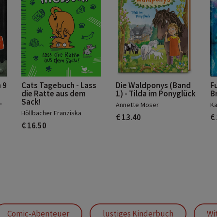
 9
Cats Tagebuch - Lass
Die Waldponys (Band
F
die Ratte aus dem
1) - Tilda im Ponyglück
Br
.
Sack!
Annette Moser
Ka
Höllbacher Franziska
€ 13.40
€
€ 16.50
Comic-Abenteuer
lustiges Kinderbuch
Wi