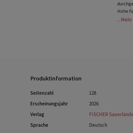
durchge
Höhe fü
... Meh
w
d
v
f
Produktinformation
Seitenzahl
128
Erscheinungsjahr
2026
Verlag
FISCHER Sauerländ
Sprache
Deutsch