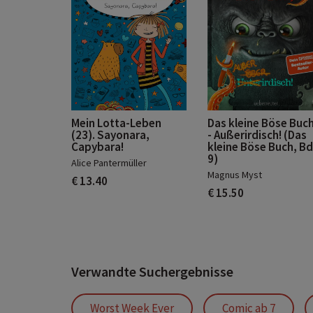
Mein Lotta-Leben
Das kleine Böse Buch
(23). Sayonara,
- Außerirdisch! (Das
Capybara!
kleine Böse Buch, Bd
9)
Alice Pantermüller
Magnus Myst
€ 13.40
€ 15.50
Verwandte Suchergebnisse
Worst Week Ever
Comic ab 7