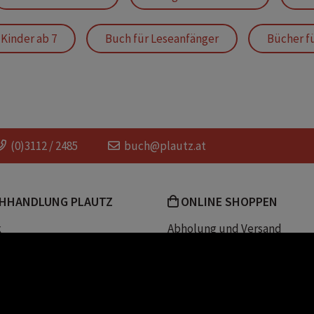
Kinder ab 7
Buch für Leseanfänger
Bücher f
elden
Tiergeschichte
coole kinderbücher
für kinder
Haustiere
coole Tiere
Ki
(0)3112 / 2485
buch@plautz.at
dav pilkey
Vincent flattert ins Abenteuer
w
HHANDLUNG PLAUTZ
ONLINE SHOPPEN
für die 2. Klasse
verrückte Geschichte zum Lachen
k
Abholung und Versand
Team
Zahlungsmethoden
e
Widerrufsrecht
efreiheit
Datenschutz- und Cookieerk
t