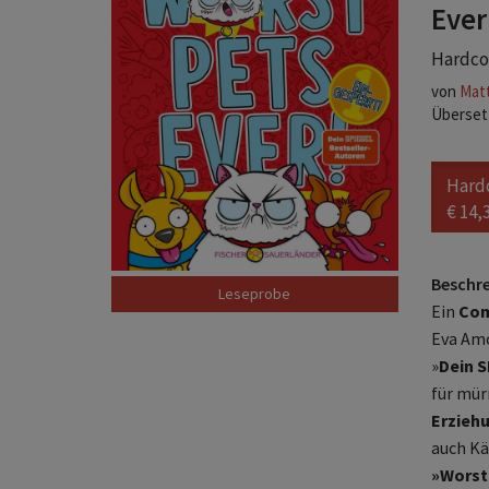
Ever
Hardcov
von
Mat
Übersetz
Hard
€ 14,
Beschr
Leseprobe
Ein
Com
Eva Amo
»
Dein 
für mür
Erziehu
auch Kä
»Worst