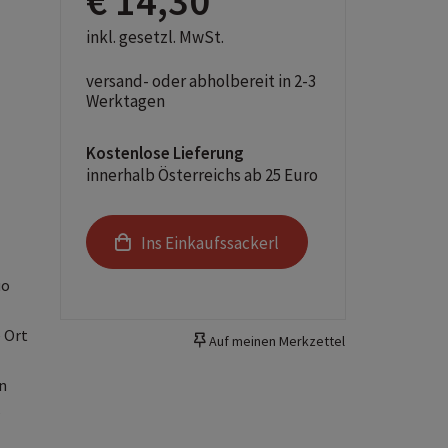
€ 14,30
inkl. gesetzl. MwSt.
versand- oder abholbereit in 2-3
Werktagen
Kostenlose Lieferung
innerhalb Österreichs ab 25 Euro
Ins Einkaufssackerl
uo
e Ort
Auf meinen Merkzettel
n
s