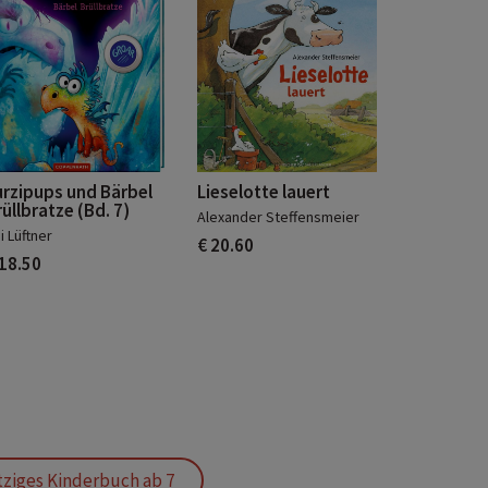
urzipups und Bärbel
Lieselotte lauert
üllbratze (Bd. 7)
Alexander Steffensmeier
i Lüftner
€ 20.60
 18.50
tziges Kinderbuch ab 7