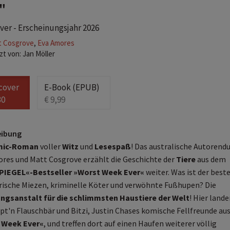
"
er - Erscheinungsjahr 2026
t Cosgrove
,
Eva Amores
t von: Jan Möller
cover
E-Book (EPUB)
30
€ 9,99
eibung
ic-Roman
voller
Witz
und
Lesespaß
! Das australische Autorend
res und Matt Cosgrove erzählt die Geschichte der
Tiere
aus dem
SPIEGEL«-Bestseller »Worst Week Ever«
weiter. Was ist der best
rische Miezen, kriminelle Köter und verwöhnte Fußhupen? Die
ngsanstalt für die schlimmsten Haustiere der Welt
! Hier lande
pt'n Flauschbär und Bitzi, Justin Chases komische Fellfreunde au
 Week Ever«
, und treffen dort auf einen Haufen weiterer völlig