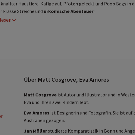
knallter Haustiere. Käfige auf, Pfoten geleckt und Poop Bags in d
r krasse Streiche und
urkomische Abenteuer
!
r lesen
enig Text, viele
Illustrationen
er gleiche
humorvolle Lesespaß
wie bei »Worst Week Ever«
iele
lustige Tiere
ür junge Leser*innen
ab 7 Jahren.
Über Matt Cosgrove, Eva Amores
Matt Cosgrove
ist Autor und Illustrator und in Wes
Eva und ihren zwei Kindern lebt.
Eva Amores
ist Designerin und Fotografin. Sie ist au
er
Australien gezogen.
Jan Möller
studierte Komparatistik in Bonn und Angew