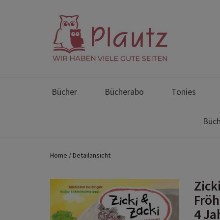
Bücher
Bücherabo
Tonies
Büch
Home
Detailansicht
Zick
Fröh
4 Ja