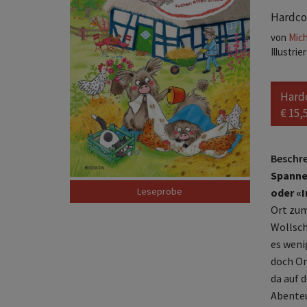
Hardcov
von
Mich
Illustri
Hard
€ 15,
Beschr
Spanne
Leseprobe
oder «
Ort zum
Wollsch
es weni
doch Om
da auf 
Abenteu