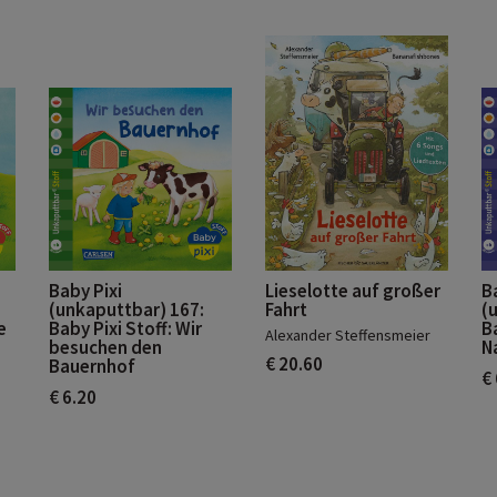
Baby Pixi
Lieselotte auf großer
B
(unkaputtbar) 167:
Fahrt
(
e
Baby Pixi Stoff: Wir
B
Alexander Steffensmeier
e
besuchen den
Na
€ 20.60
Bauernhof
€
€ 6.20