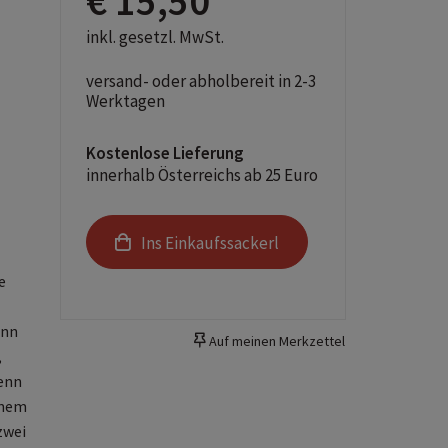
€ 15,50
inkl. gesetzl. MwSt.
versand- oder abholbereit in 2-3
Werktagen
Kostenlose Lieferung
innerhalb Österreichs ab 25 Euro
Ins Einkaufssackerl
e
enn
Auf meinen Merkzettel
,
denn
inem
zwei