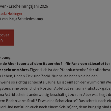
er - Erscheinungsjahr 2026
aela Holzinger
ert von: Katja Schmiedeskamp
cover
50
eibung
nde Abenteuer auf dem Bauernhof - für Fans von «Lieselotte»
Inspektor Möhre»
Eigentlich ist der Pfannkuchenhof der allerbest
 Leben, finden Zicki und Zacki. Nur heute haben die beiden
weine so richtig schlechte Laune. Es ist einfach der Wurm drin! W
gstens eine ordentliche Portion Apfelbutzen zum Frühstück gäbe
a Astrid scheint anderweitig beschäftigt zu sein. Aber was liegt 
dem Boden vorm Stall? Etwa eine Schatzkarte? Das schreit nach e
er! Und natürlich auch nach einem Sch(m)atz, denn hungrig sind 