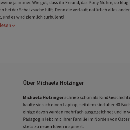
weine ja immer. Wie gut, dass ihr Freund, das Pony Möhre, so klug 
n bei der Schatzsuche hilft. Denn die verläuft natürlich alles ander
, und es wird ziemlich turbulent!
r lesen
er 1. Band einer neuen lustigen Bilderbuchreihe von Michaela
olzinger
röhliche Bauernhofgeschichte zum Vorlesen für Kinder ab 4 Ja
wei Wollschweine sorgen für jede Menge guter Laune im
inderzimmer
Über Michaela Holzinger
Michaela Holzinger
schrieb schon als Kind Geschicht
kaufte sie sich einen Laptop, seitdem sind über 40 Büc
einige davon wurden mehrfach ausgezeichnet und in v
Pädagogin lebt mit ihrer Familie im Norden von Öster
stets zu neuen Ideen inspiriert.