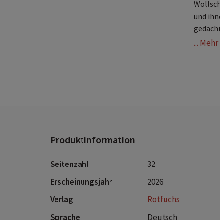
Wollsch
und ihne
gedacht
... Meh
D
H
F
Z
K
Produktinformation
Seitenzahl
32
Erscheinungsjahr
2026
Verlag
Rotfuchs
Sprache
Deutsch