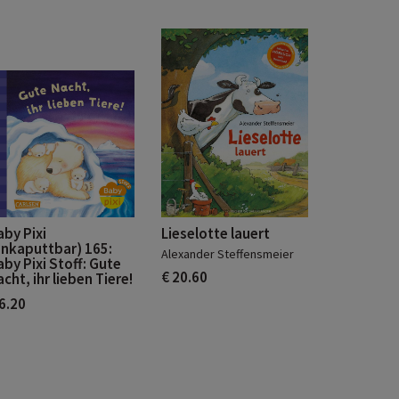
aby Pixi
Lieselotte lauert
unkaputtbar) 165:
Alexander Steffensmeier
aby Pixi Stoff: Gute
€ 20.60
cht, ihr lieben Tiere!
 6.20