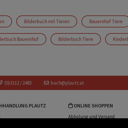
en
Bilderbuch mit Tieren
Bauernhof Tiere
derbuch Bauernhof
Bilderbuch Tiere
Kinder
en
Inspektor Möhre
Bauernhofgeschichten a
Geschichten vom Bauernhof
kinderbuch landlebe
(0)3112 / 2485
buch@plautz.at
ere
Bücher zum Vorlesen im Kindergarten
Ki
HHANDLUNG PLAUTZ
ONLINE SHOPPEN
tzkarte
k
Abholung und Versand
Team
Zahlungsmethoden