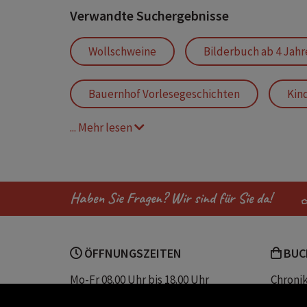
Verwandte Suchergebnisse
Wollschweine
Bilderbuch ab 4 Jahr
Bauernhof Vorlesegeschichten
Kin
... Mehr lesen
Vorlesegeschichten Tiere
Landleb
bauernhof buch
bauer beck
Haben Sie Fragen? Wir sind für Sie da!
Kuh Lieselotte Bücher
Bauernhofti
ÖFFNUNGSZEITEN
BUC
Pferde
Schatzsuche
Scha
Mo-Fr 08.00 Uhr bis 18.00 Uhr
Chroni
Sa 08.00 Uhr bis 12.30 Uhr
Unser 