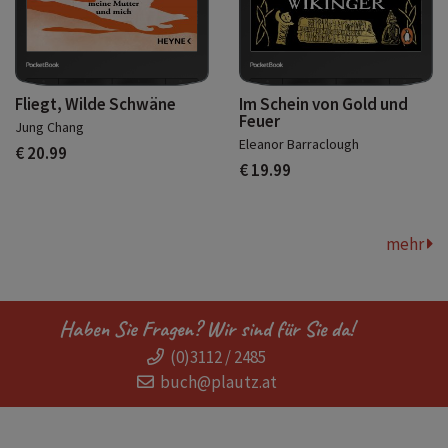
Fliegt, Wilde Schwäne
Im Schein von Gold und
Feuer
Jung Chang
Eleanor Barraclough
€ 20.99
€ 19.99
mehr
Haben Sie Fragen? Wir sind für Sie da!
(0)3112 / 2485
buch@plautz.at