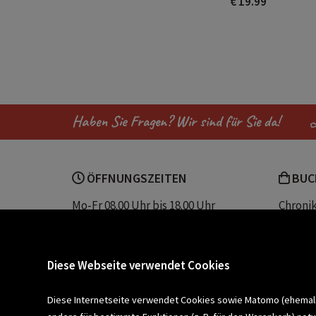
€ 19.99
Haben Sie Fragen? Wir sind für Sie da!
ÖFFNUNGSZEITEN
BUC
Mo-Fr 08.00 Uhr bis 18.00 Uhr
Chroni
Sa 08.00 Uhr bis 12.30 Uhr
Unser 
Servic
Buchhandlung Plautz
Barrier
Diese Webseite verwendet Cookies
Sparkassenplatz 2
Kontak
8200 Gleisdorf
Diese Internetseite verwendet Cookies sowie Matomo (ehemals P