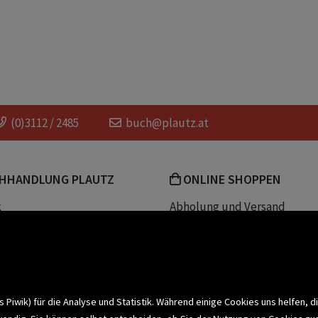
(0)3112 / 2485
buch@plautz.at
HHANDLUNG PLAUTZ
ONLINE SHOPPEN
k
Abholung und Versand
Team
Zahlungsmethoden
e
Widerrufsrecht
efreiheit
Datenschutz- und Cookieerk
t
iwik) für die Analyse und Statistik. Während einige Cookies uns helfen, d